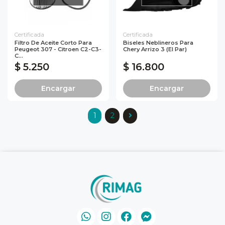
Certificada
Certificada
Filtro De Aceite Corto Para
Biseles Neblineros Para
Peugeot 307 - Citroen C2-C3-
Chery Arrizo 3 (el Par)
C...
$ 5.250
$ 16.800
Encargar
Encargar
1
2