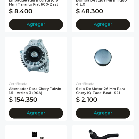
Empaquetadura Culata (0.8
Bomba De Agua Para Tiggo
Mm) Taranto Fiat 600-Zast
4 2.0
$ 8.400
$ 48.300
Agregar
Agregar
Certificada
Certificada
Alternador Para Chery Fulwin
Sello De Motor 26 Mm Para
1.5 - Arrizo 3 (90A)
Chery IQ-Face-Beat- S21
$ 154.350
$ 2.100
Agregar
Agregar