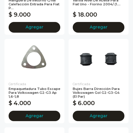
Manguera De Retorno C/val
Varilla Nivel De Aceite Para
Calefacción Entrada Para Fiat
Fiat Uno - Fiorino 2004/ (1....
P...
$ 9.000
$ 18.000
Agregar
Agregar
Certificada
Certificada
Empaquetadura Tubo Escape
Bujes Barra Dirección Para
Para Volkswagen G2-G3 Ap
Volkswagen Gol G2-G3-G4
1,6-1,8
(El Par)
$ 4.000
$ 6.000
Agregar
Agregar