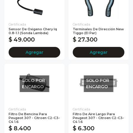
Certificada
Certificada
Sensor De Oxigeno Chery Iq
Terminales De Dirección New
0.8-1.1 (Sonda Lambda)
Tiggo (El Par)
$ 49.000
$ 27.300
Agregar
Agregar
SOLO POR
SOLO POR
ENCARGO
ENCARGO
Certificada
Certificada
Filtro De Bencina Para
Filtro De Aire Largo Para
Peugeot 307 - Citroen C2-C3-
Peugeot 307 - Citroen C2-C3-
C4 1.6
C4 1.6
$ 8.400
$ 6.300