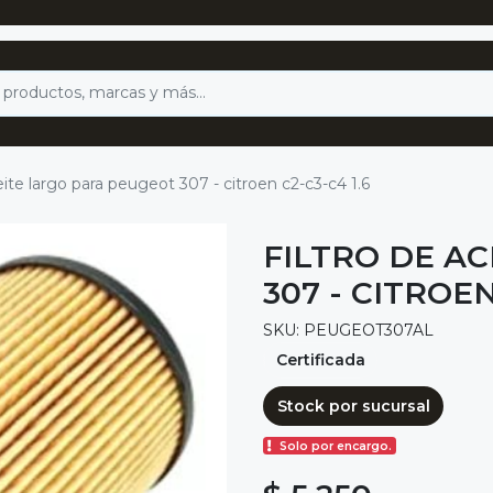
eite largo para peugeot 307 - citroen c2-c3-c4 1.6
FILTRO DE A
307 - CITROEN
SKU: PEUGEOT307AL
Certificada
Stock por sucursal
Solo por encargo.