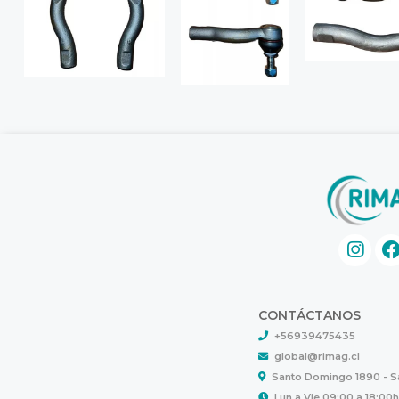
CONTÁCTANOS
+56939475435
global@rimag.cl
Santo Domingo 1890 - 
Lun a Vie 09:00 a 18:00