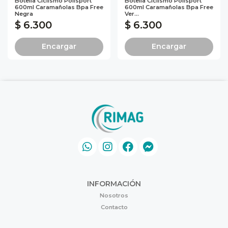
Botella Ciclismo Polisport
Botella Ciclismo Polisport
600ml Caramañolas Bpa Free
600ml Caramañolas Bpa Free
Negra
Ver...
$ 6.300
$ 6.300
Encargar
Encargar
INFORMACIÓN
Nosotros
Contacto