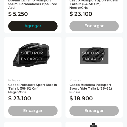
Botella Ciclismo Polisport
Casco Polisport Sport Ride In
550ml Caramañolas Bpa Free
Talla M (54-58 Cm)
Azul
Negro/Gris
$ 5.250
$ 23.100
Agregar
Encargar
SOLO POR
SOLO POR
ENCARGO
ENCARGO
Polisport
Polisport
Casco Polisport Sport Ride In
Casco Bicicleta Polisport
Talla L (58-62 Cm)
Sport Ride Talla L (58-62)
Negro/Gris
Fucsia
$ 23.100
$ 18.900
Encargar
Encargar