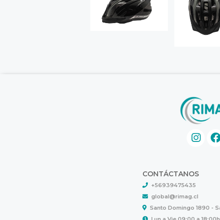
CONTÁCTANOS
+56939475435
global@rimag.cl
Santo Domingo 1890 - 
Lun a Vie 09:00 a 18:00