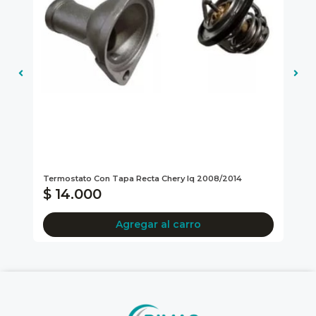
Gen
Termostato Con Tapa Recta Chery Iq 2008/2014
AB
$ 14.000
$
Agregar al carro