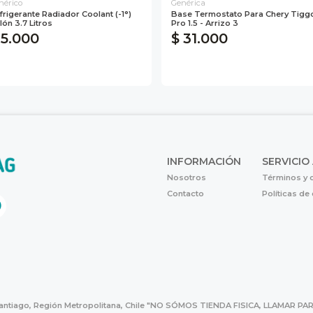
nérico
Genérica
frigerante Radiador Coolant (-1°)
Base Termostato Para Chery Tigg
lón 3.7 Litros
Pro 1.5 - Arrizo 3
 5.000
$ 31.000
INFORMACIÓN
SERVICIO
Nosotros
Términos y 
Contacto
Políticas de
Santiago, Región Metropolitana, Chile "NO SÓMOS TIENDA FISICA, LLAMAR