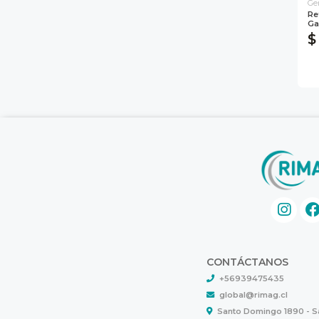
Ge
Re
Ga
$
CONTÁCTANOS
+56939475435
global@rimag.cl
Santo Domingo 1890 - 