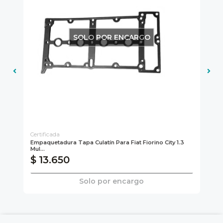
SOLO POR ENCARGO
Certificada
..
Empaquetadura Tapa Culatín Para Fiat Fiorino City 1.3
Kit
Mul...
$ 13.650
$
Solo por encargo