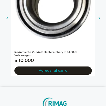
4
Rodamiento Rueda Delantera Chery Iq 1.1 / 0.8 -
Fil
Volkswagen...
$ 10.000
$
Agregar al carro