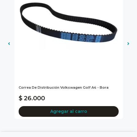
Gen
f
Correa De Distribución Volkswagen Golf A4 - Bora
Tu
A4
$ 26.000
$
Agregar al carro