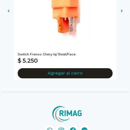
Switch Frenos Chery Iq/ Beat/face.
Pio
$ 5.250
$
Agregar al carro