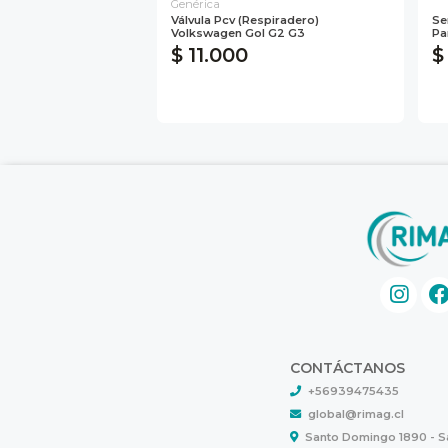
Genérica
Válvula Pcv (respiradero)
Se
Volkswagen Gol G2 G3
Pa
$ 11.000
$
CONTÁCTANOS
+56939475435
global@rimag.cl
Santo Domingo 1890 - 