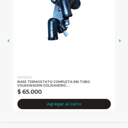
Genérica
G6
BASE TERMOSTATO COMPLETA SIN TUBO
Te
VOLKSWAGEN GOL/SAVEIRO ...
Y G
$ 65.000
$
Agregar al carro