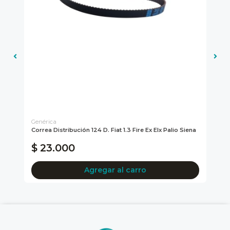
Genérica
Gen
ic
Correa Distribución 124 D. Fiat 1.3 Fire Ex Elx Palio Siena
Rod
Si
$ 23.000
$
Agregar al carro