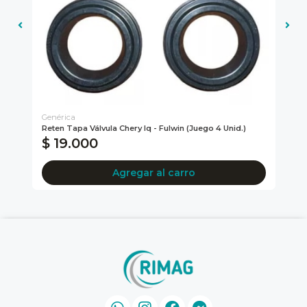
Genérica
Reten Tapa Válvula Chery Iq - Fulwin (juego 4 Unid.)
Man
$ 19.000
$
Agregar al carro