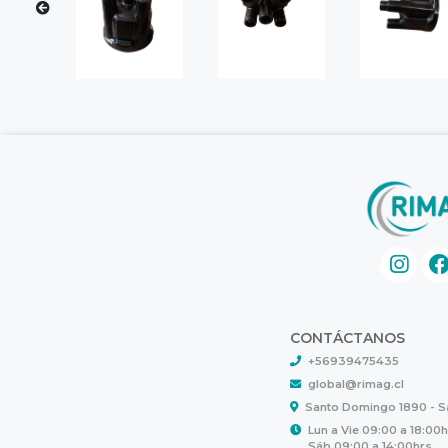
CONTÁCTANOS
+56939475435
global@rimag.cl
Santo Domingo 1890 - 
Lun a Vie 09:00 a 18:00
Sáb 09:00 a 14:00hrs