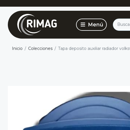
Inicio
Colecciones
Tapa deposito auxiliar radiador volk