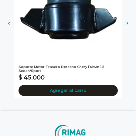
Soporte Motor Trasero Derecho Chery Fulwin 1.5
Fil
Sedan/sport
$ 45.000
$
Agregar al carro