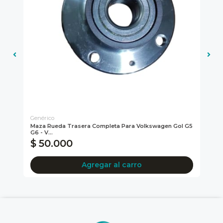
Genérico
Gen
GEN
Maza Rueda Trasera Completa Para Volkswagen Gol G5
SE
G6 - V...
GO
$ 50.000
$
Agregar al carro