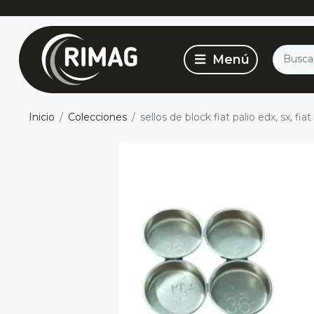
Inicio
Colecciones
sellos de block fiat palio edx, sx, fiat