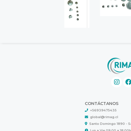
CONTÁCTANOS
+56939475435
global@rimag.cl
Santo Domingo 1890 - 
Lun a Vie 09:00 a 18:00