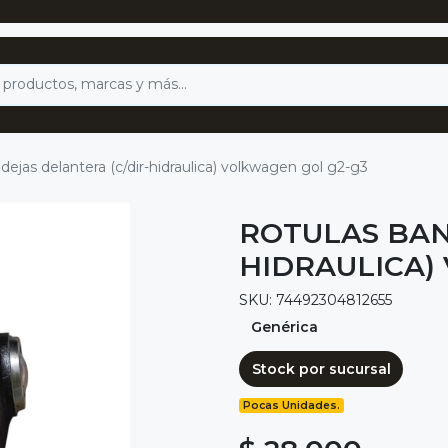
dejas delantera (c/dir-hidraulica) volkwagen gol g2-g3
ROTULAS BAN
HIDRAULICA)
SKU: 74492304812655
Genérica
Stock por sucursal
Pocas Unidades.