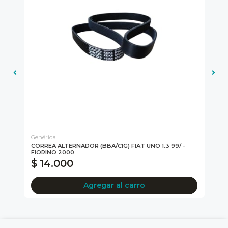
Genérica
Gen
CORREA ALTERNADOR (BBA/CIG) FIAT UNO 1.3 99/ -
CO
FIORINO 2000
$ 14.000
$
Agregar al carro