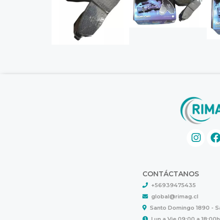
CONTÁCTANOS
+56939475435
global@rimag.cl
Santo Domingo 1890 - 
Lun a Vie 09:00 a 18:00