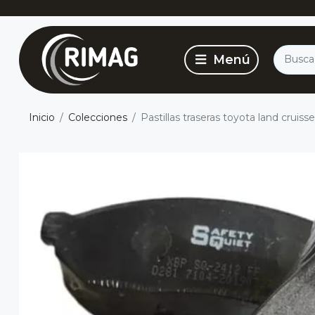
Inicio
Colecciones
Pastillas traseras toyota land cruiss