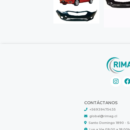
CONTÁCTANOS
+56939475435
global@rimag.cl
Santo Domingo 1890 - 
Lun a Vie 09:00 a 18:00