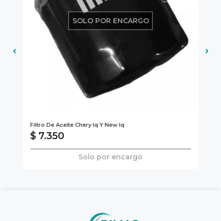
SOLO POR ENCARGO
Gen
Filtro De Aceite Chery Iq Y New Iq
AC
$ 7.350
$
Solo por encargo