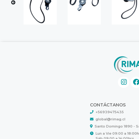
CONTÁCTANOS
+56939475435
global@rimag.cl
Santo Domingo 1890 - 
Lun a Vie 09:00 a 18:00
Sáb 09:00 a 14:00hrs