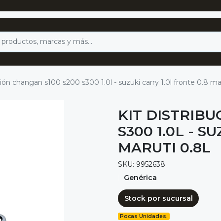
ción changan s100 s200 s300 1.0l - suzuki carry 1.0l fronte 0.8 ma
KIT DISTRIBU
S300 1.0L - S
MARUTI 0.8L
SKU: 9952638
Genérica
Stock por sucursal
Pocas Unidades.