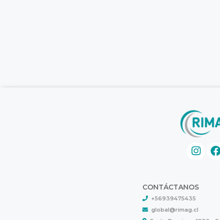
CONTÁCTANOS
+56939475435
global@rimag.cl