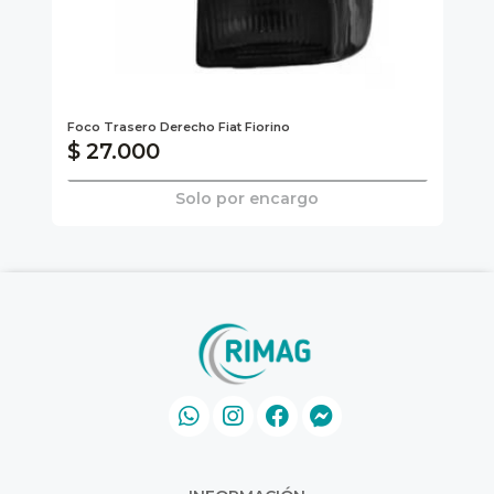
Foco Trasero Derecho Fiat Fiorino
Foc
$ 27.000
$
Solo por encargo