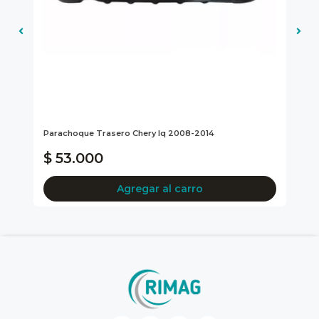
Parachoque Trasero Chery Iq 2008-2014
Óp
M..
$ 53.000
$
Agregar al carro