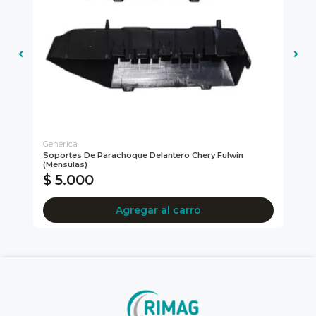
Genérica
Soportes De Parachoque Delantero Chery Fulwin
Pio
(mensulas)
$ 5.000
$
Agregar al carro