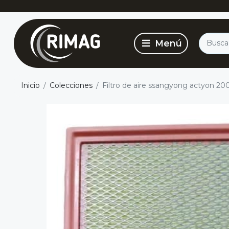
Inicio
Colecciones
Filtro de aire ssangyong actyon 20