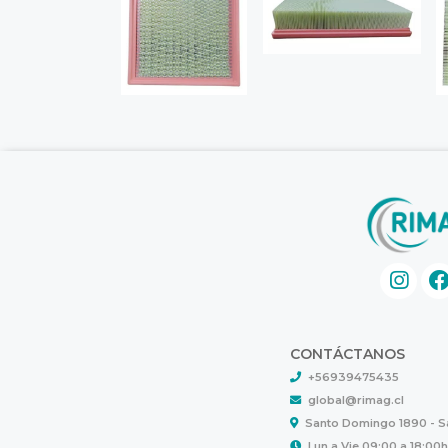
CONTÁCTANOS
+56939475435
global@rimag.cl
Santo Domingo 1890 - 
Lun a Vie 09:00 a 18:00