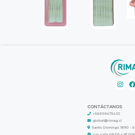
CONTÁCTANOS
+56939475435
global@rimag.cl
Santo Domingo 1890 - 
Lun a Vie 09:00 a 18:00