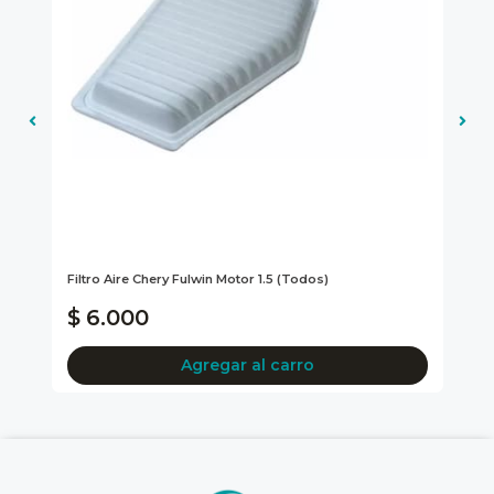
Filtro Aire Chery Fulwin Motor 1.5 (todos)
Cor
-...
$ 6.000
$
Agregar al carro