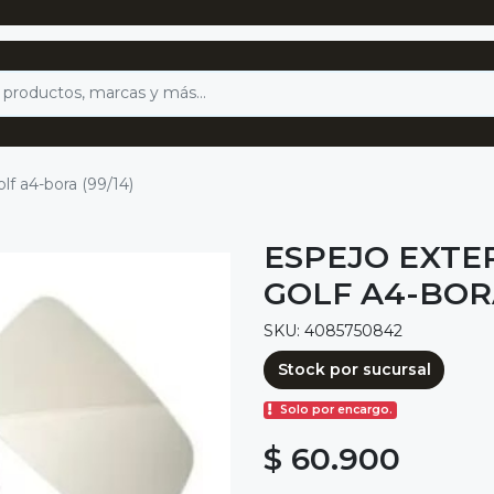
lf a4-bora (99/14)
ESPEJO EXTE
GOLF A4-BORA
SKU: 4085750842
Stock por sucursal
Solo por encargo.
$ 60.900