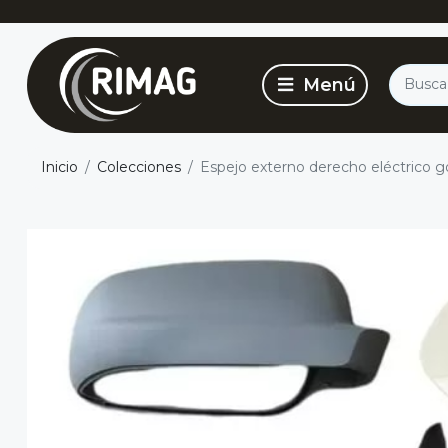
Inicio
Colecciones
Espejo externo derecho eléctrico go