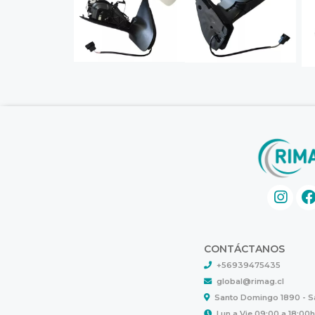
CONTÁCTANOS
+56939475435
global@rimag.cl
Santo Domingo 1890 - 
Lun a Vie 09:00 a 18:00