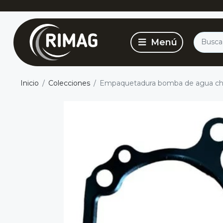
Inicio
Colecciones
Empaquetadura bomba de agua cher