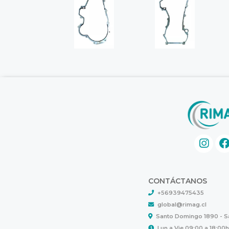
CONTÁCTANOS
+56939475435
global@rimag.cl
Santo Domingo 1890 - 
Lun a Vie 09:00 a 18:00