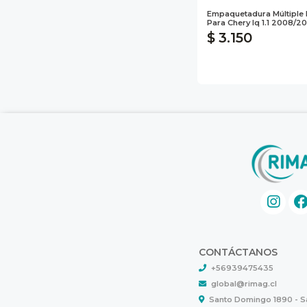
Empaquetadura Múltiple
Para Chery Iq 1.1 2008/20
$ 3.150
CONTÁCTANOS
+56939475435
global@rimag.cl
Santo Domingo 1890 - 