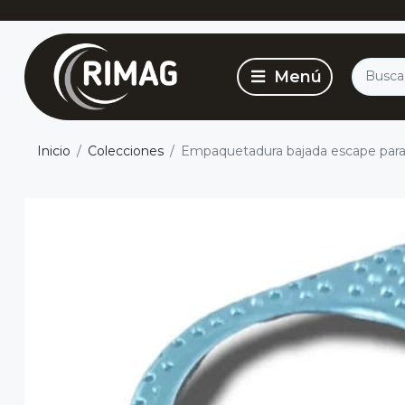
Inicio
Colecciones
Empaquetadura bajada escape para 