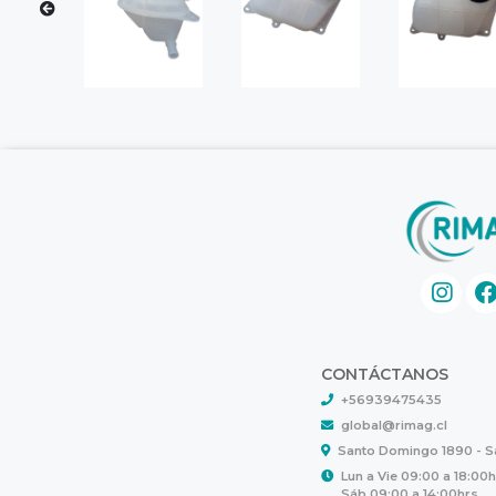
CONTÁCTANOS
+56939475435
global@rimag.cl
Santo Domingo 1890 - 
Lun a Vie 09:00 a 18:00
Sáb 09:00 a 14:00hrs