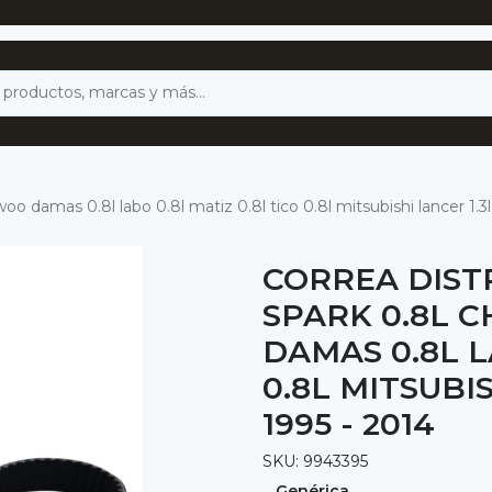
woo damas 0.8l labo 0.8l matiz 0.8l tico 0.8l mitsubishi lancer 1.3l
CORREA DIST
SPARK 0.8L C
DAMAS 0.8L L
0.8L MITSUBIS
1995 - 2014
SKU: 9943395
Genérica