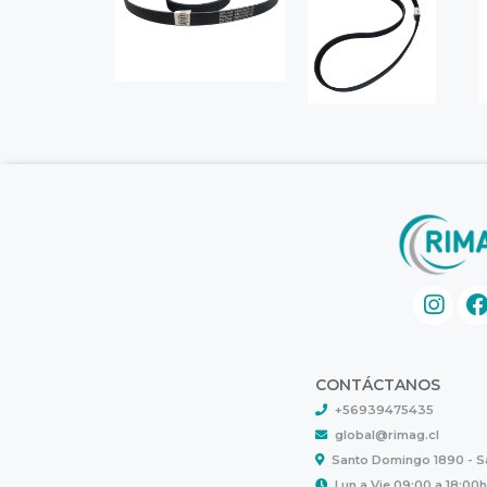
CONTÁCTANOS
+56939475435
global@rimag.cl
Santo Domingo 1890 - 
Lun a Vie 09:00 a 18:00