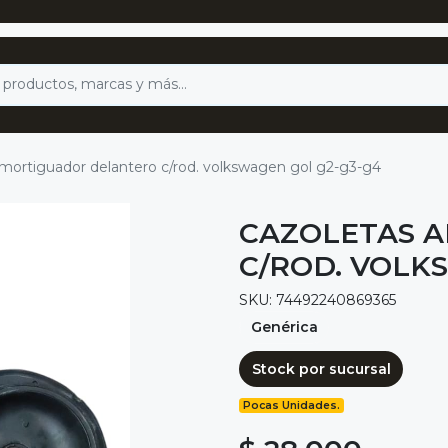
mortiguador delantero c/rod. volkswagen gol g2-g3-g4
CAZOLETAS 
C/ROD. VOLK
SKU: 74492240869365
Genérica
Stock por sucursal
Pocas Unidades.