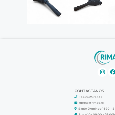
CONTÁCTANOS
+56939475435
global@rimag.cl
Santo Domingo 1890 - 
Lun a Vie 09:00 a 18:00