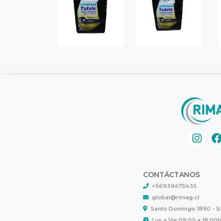
CONTÁCTANOS
+56939475435
global@rimag.cl
Santo Domingo 1890 - 
Lun a Vie 09:00 a 18:00