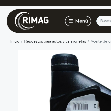
Inicio
Repuestos para autos y camionetas
Aceite de ca